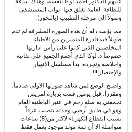
عليهم الدكتور أحمد لوكا بنفسه، وهناك ساعة
للنظافة العامة تغلق فيها ابواب المستشفي
وصولاً الي مرحلة التطييب (بالبخور).
مما يؤسف له أن هذه الصورة المشرقة لم تدم
طويلاً فبمغادرة المتميزين من الاطباء
المخلصيين الذين كانوا علي رأس ادارتها
خصوصاً د. لوكا الذي أجمع الجميع علي تفانيه
واخلاصه وتجرده، بدأ مسلسل الانهيار
والإحتضار!!!!.
واصبح الوضع لمن شاهد صورتها الاولي صادماً،
ومقززاً، قبل يومين قمت بزيارة لمريض
تجمعني به صلة رحم في عنبر الباطنية العام
وهو في طابق أرضي وجدته يتصبب عرقاً
بسبب انقطاع الكهرباء لاكثر من(8) ساعات
متواصلة الا أن ثمة مولد موجود يعمل فقط