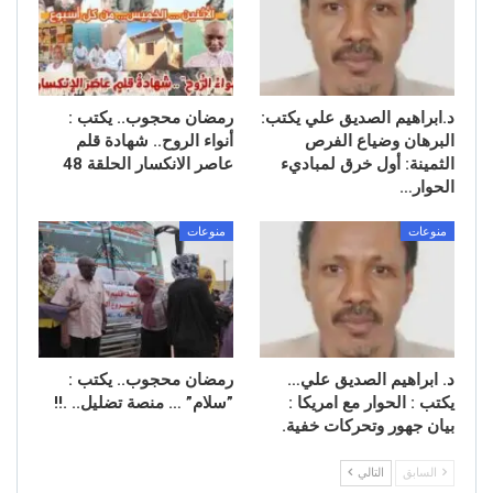
د.ابراهيم الصديق علي يكتب:
رمضان محجوب.. يكتب :
البرهان وضياع الفرص
أنواء الروح.. شهادة قلم
الثمينة: أول خرق لمباديء
عاصر الانكسار الحلقة 48
الحوار…
منوعات
منوعات
د. ابراهيم الصديق علي…
رمضان محجوب.. يكتب : ​
يكتب : الحوار مع امريكا :
”سلام” … منصة تضليل.. .!!
بيان جهور وتحركات خفية.
السابق
التالي