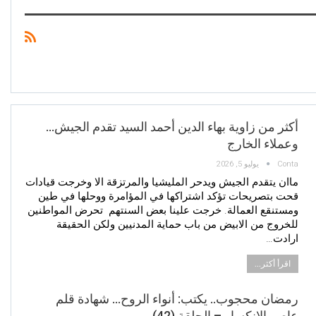
أكثر من زاوية بهاء الدين أحمد السيد تقدم الجيش…
وعملاء الخارج
Conta
يوليو 5, 2026
ماان يتقدم الجيش ويدحر المليشيا والمرتزقة الا وخرجت قيادات
قحت بتصريحات تؤكد اشتراكها في المؤامرة ووحلها في طين
ومستنقع العمالة. خرجت علينا بعض السنتهم تحرض المواطنين
للخروج من الابيض من باب حماية المدنيين ولكن الحقيقة
ارادت…
اقرأ أكثر...
رمضان محجوب.. يكتب: ​أنواء الروح… شهادة قلم
عاصر الإنكسار – الحلقة (42)