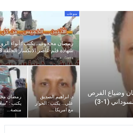
منوعات
رمضان محجوب.. يكتب : أنواء الروح
شهادة قلم عاصر الانكسار الحلقة 48
Conta
يوليو 23, 2026
هان وضياع الفرص
د. ابراهيم الصديق
رمضان محج
داني (1-3)
علي… يكتب : الحوار
يكتب : ​”سل
مع امريكا :…
منصة…