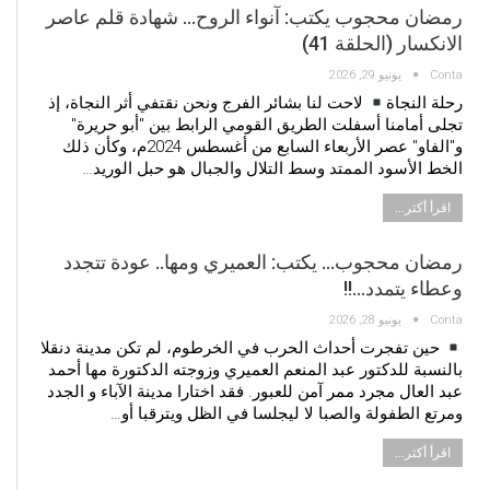
رمضان محجوب يكتب: ​آنواء الروح… شهادة قلم عاصر
الانكسار (الحلقة 41)
Conta
يونيو 29, 2026
​رحلة النجاة ​
لاحت لنا بشائر الفرج ونحن نقتفي أثر النجاة، إذ
تجلى أمامنا أسفلت الطريق القومي الرابط بين "أبو حريرة"
و"الفاو" عصر الأربعاء السابع من أغسطس 2024م، وكأن ذلك
الخط الأسود الممتد وسط التلال والجبال هو حبل الوريد…
اقرأ أكثر...
رمضان محجوب… يكتب: العميري ومها.. عودة تتجدد
وعطاء يتمدد…!!
Conta
يونيو 28, 2026
حين تفجرت أحداث الحرب في الخرطوم، لم تكن مدينة دنقلا
بالنسبة للدكتور عبد المنعم العميري وزوجته الدكتورة مها أحمد
عبد العال مجرد ممر آمن للعبور. فقد اختارا مدينة الآباء و الجدد
ومرتع الطفولة والصبا لا ليجلسا في الظل ويترقبا أو…
اقرأ أكثر...