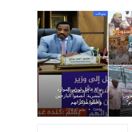
منوعات
..
نداء عاجل لوزير الموارد
البشرية: أنصفوا النازحين
وب..
وأقبلوا مذكراتهم
ام” …
Conta
يوليو 17, 2026