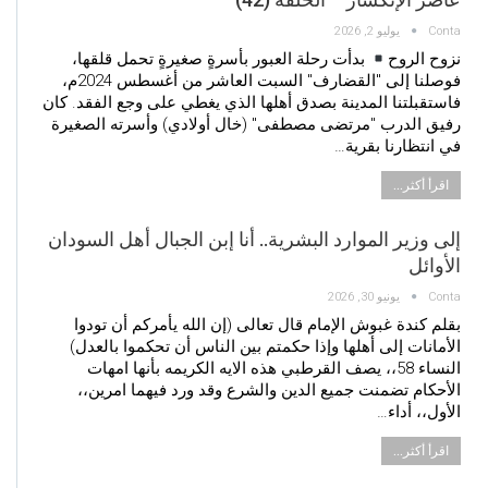
Conta
يوليو 2, 2026
نزوح الروح ​
بدأت رحلة العبور بأسرةٍ صغيرةٍ تحمل قلقها،
فوصلنا إلى "القضارف" السبت العاشر من أغسطس 2024م،
فاستقبلتنا المدينة بصدق أهلها الذي يغطي على وجع الفقد. كان
رفيق الدرب "مرتضى مصطفى" (خال أولادي) وأسرته الصغيرة
في انتظارنا بقرية…
اقرأ أكثر...
إلى وزير الموارد البشرية.. أنا إبن الجبال أهل السودان
الأوائل
Conta
يونيو 30, 2026
بقلم كندة غبوش الإمام قال تعالى (إن الله يأمركم أن تودوا
الأمانات إلى أهلها وإذا حكمتم بين الناس أن تحكموا بالعدل)
النساء 58،، يصف القرطبي هذه الايه الكريمه بأنها امهات
الأحكام تضمنت جميع الدين والشرع وقد ورد فيهما امرين،،
الأول،، أداء…
اقرأ أكثر...