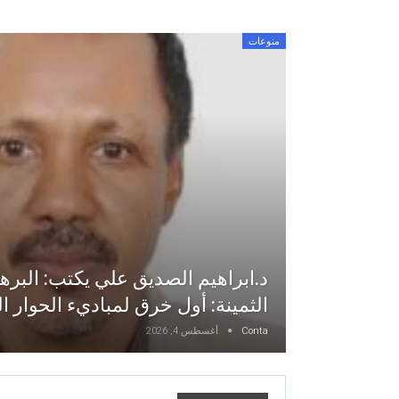
منوعات
د.ابراهيم الصديق علي يكتب: البر
الثمينة: أول خرق لمباديء الحوار السو
Conta
أغسطس 4, 2026