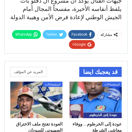
جبهات القتال يؤكد أن مشروع آل دقلو بات
يلفظ أنفاسه الأخيرة، مفسحاً المجال أمام
الجيش الوطني لإعادة فرض الأمن وهيبة الدولة
WhatsApp
Twitter
Facebook
مشاركة
Google+
قد يعجبك ايضا
المزيد عن المؤلف
استقصاءات
استقصاءات
عودة إلى الخرطوم .. ووفاء
العودة تفتح ملف الاختراق
معاشي الشرطة
الصهيوني للسودان