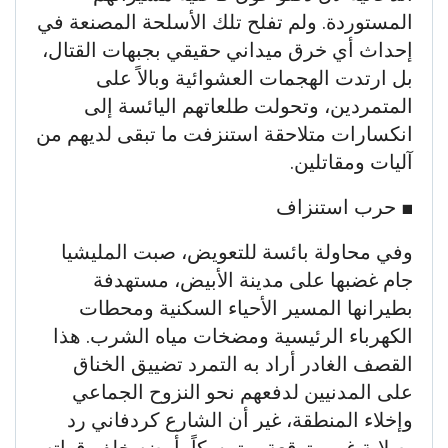
المستوردة. ولم تفلح تلك الأسلحة المصنعة في
إحداث أي خرق ميداني حقيقي بجبهات القتال،
بل ارتدت الهجمات العشوائية وبالاً على
المتمردين، وتحولت طلعاتهم اليائسة إلى
انكسارات متلاحقة استنزفت ما تبقى لديهم من
آليات ومقاتلين.
​■ حرب استنزاف
وفي محاولة بائسة للتعويض، صبت المليشيا
جام غضبها على مدينة الأبيض، مستهدفة
بطيرانها المسير الأحياء السكنية ومحطات
الكهرباء الرئيسية ومضخات مياه الشرب. هذا
القصف الغادر أراد به التمرد تضييق الخناق
على المدنيين لدفعهم نحو النزوح الجماعي
وإخلاء المنطقة، غير أن الشارع كردفاني رد
بصلابة غير متوقعة، متمسكاً بأرضه خلف قواته