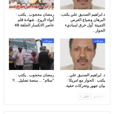
د.ابراهيم الصديق علي يكتب:
رمضان محجوب.. يكتب :
البرهان وضياع الفرص
أنواء الروح.. شهادة قلم
الثمينة: أول خرق لمباديء
عاصر الانكسار الحلقة 48
الحوار…
منوعات
منوعات
د. ابراهيم الصديق علي…
رمضان محجوب.. يكتب : ​
يكتب : الحوار مع امريكا :
”سلام” … منصة تضليل.. .!!
بيان جهور وتحركات خفية.
السابق
التالي