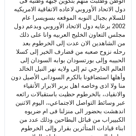
الوطن وطلبت منهم بتكوين جبهه وطنيه فى
دول الاتحاد الأوروبي لاعاده الاتفاقية الامريكيه
للسلام بجبال النوبه الموقعه بسويسرا عام
2002 برعايه دول الاتحاد الأوروبي وبدعم دول
مجلس التعاون الخليج العربيه وانا على ذلك
من الشاهدين الان عدت إلى الخرطوم بعد
رحله نزوح صعبه من قضارف الخير إلى كسلا
الحبيبه وإلى بورتسودان بوابه السودان إلى
العالم الخارجي ثم إلى ولايه نهر النيل الخالد
وأهلها استضافونا بالكرم السودانى الأصيل دون
منا ولا اذى وخاصه اهل بربر الابرار الأتقياء
والانقياد،، بالخرطوم حظيت باستقبالات رائعه
عبر وسائط التواصل الاجتماعي،، اليوم الاثنين
اندهشت بحضور الى منزلنا فى ام ضريوه
الكبييراب من قبائل البطاحين وذلك عدد من
ابناء قيادات المتأثرين بقرار وإلى الخرطوم