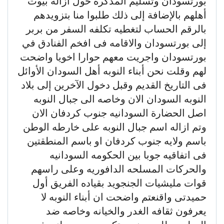
بورتسودان وتسليم المذكره حول ازاله بيوت
أهلهم بالإضافة إلى ذلك طلبوا منا بتزويدهم
بالرقم الحساب لتغطيه تكلفه السفر من بربر
إلى بورتسودان والاقامه فى افخم الفنادق في
بورتسودان واجريت معهم حوارا اخويا واضحت
لهم وقلت نحن أبناء النوبه أهل السودان الأوائل
فى التاريخ القديم وقبل دخول الآخرين إلى بلاد
النوبه السودان الان وخاصه الى جبال النوبه
اصل الحضارة السودانيه جنوب كردفان الان
وتم ازاله اسم جبال النوبه على خارطه الوطن
باسم ولايه جنوب كردفان او باسم المنطقتين
فى اتفاقيه جوبا بين الحكومه السودانيه
والحركات المسلحه الدافوريه وعلى راسهم
قوات مليشيات الجنجويد بقياده الفريق أول
حميدتى واقنعتم واضحت ان أبناء النوبه لا
يعرفون ثقافه الغدر والخيانه وخاصه ضد