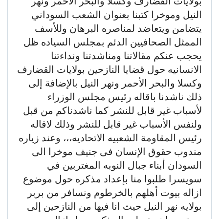
بولايات القضارف وكسلا والبحر الأحمر ونهر
النيل وموخرا كتبنا بعنوان الشعب السوداني
يتضامن ويتعاضد لمناصره البرهان وللأسف
الممثل الصحافيين الدئم بمجلس السياده ظل
يحجب عنكم مقالاتنا ومناشدتنا ونداءتنا
الانسانيه حول قضايا النازحين بولايات القضارف
وكسلا والبحر الأحمر ونهر النيل بالإضافة إلى
ذلك ناشدنا باقاله رئيس مجلس الوزراء
لأسباب غير قابل للنشر كما ناشدناكم من قبل
ولنفس الأسباب غير قابل للنشر وذلك لاقاله
رئيس المقاومة الشعبيه الاتحاديه،،، وعند زياره
مندوب حقوق الإنسان فى جنيف موخرا الى
السودان أبناء جبال النوبه المغتربين في
سويسرا طلبوا منا بإعداد مذكره حول موضوع
ازاله بيوت أهلهم بالخرطوم ونسافر من بربر
بولايه نهر النيل حيث انا فيها من النازحين إلى