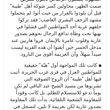
صمت الظهر، محاولين كسر شوكة أهل “طيبة”
قبل أن يلوذوا بالفرار من حيث أتوا. لم يتحملوا
مشهد الزحف البشري الغاضب؛ فقد تركوا
خلفهم عربة أحد المواطنين التي فشلوا في
نهبها تحت وطأة تدافع الرجال نحوهم بصدور
عارية وقلوب عامرة بالإيمان. فروا هاربين عند
مدخل الجسر حين أيقنوا أن هذه القرية ليست
صيداً سهلاً، وأن العزيمة أقوى من البارود.
​■ كانت تلك المواجهة أول “هبّة” حقيقية
للمواطنين العزل في قرى غرب الجزيرة. أثبت
فيها أهل “طيبة” أن الروح الصوفية التي
تشربوها من مسيد الشيخ عبد الباقي لم تكن
يوماً تدعو للاستسلام للظلم، بل كانت وقوداً
للمقاومة الشعبية التلقائية. بدأت تلك المقاومة
بصدور عارية لكن بعزيمة لا تلين، لتسجل في