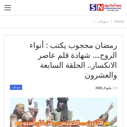
Home
منوعات
رمضان محجوب يكتب : أنواء
الروح…. شهادة قلم عاصر
الانكسار.. الحلقة السابعة
والعشرون
منوعات
On
مايو 4, 2026