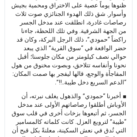
ظنوها يوماً عصية على الاختراق ومحمية بجيش
وأسوار. شق ذلك الهدوء الجنائزي صوت ثلاث
رصاصات غادرة، انطلقت عند مدخل الجسر
من الجهة الشرقية. وفي تلك اللحظة، جاءنا
راكضاً “حمودي”، ذلك الرجل البركة، وكان قد
حضر الواقعة في “سوق القرية” الذي يبعد
حوالي نصف كيلومتر من مكان جلوسنا؛ أقبل
نحونا وأنفاسه تتلاحق، وبصوت مخنوق من هول
المفاجأة والوجع، قالها ليفجر بها صمت المكان:
“الدعم السريع دخل طيبة..!!”.
​■ أخبرنا “حمودي” والذهول يغلف نبرته، أن
الأوباش أطلقوا رصاصاتهم الأولى عند مدخل
الجسر، ثم أتبعوها بزخات أخرى في قلب سوق
“طيبة” لترويع العزل. كانت كلماته كالمسامير
التي تُدق في نعش السكينة، معلنةً بكل قبح أن