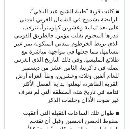
​■ كانت قرية “طيبة الشيخ عبد الباقي”،
الرابضة بشموخ في الشمال الغربي لمدني
على بعد ثمانية وعشرين كيلومتراً، تترقب
قدرها المحتوم بقلب مؤمن. فالطريق القومي
الذي يربط الخرطوم بمدني المنكوبة يمر عبر
مسامها، مما جعلها في مواجهة مباشرة مع
طلائع المليشيا. وفي ذلك التاريخ الذي انغرس
نصله في ذاكرتنا، الثامن عشر من ديسمبر
للعام ألفين وثلاثة وعشرين، وطأ الغزاة أرض
القرية الطاهرة، ليعلنوا بداية الفصل الأكثر
قتامة في تاريخ هذه المنطقة التي لم تعرف
غير صوت الأذان وحلقات الذكر.
​■ طوال تلك الساعات الثقيلة التي أعقبت
سقوط الحصن الحصين وقبل أن تقتحم
المليشيا حرمة القرية، كانت “طيبة” كالأم