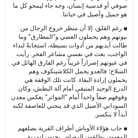
صوفي أو قدسية إنسان، وجه جاء ليمحو كل ما
هو جميل وأصيل في حياتنا.
​■ رغم القلق، إلا أن منظر خروج الرجال من
بيوتهم وهم يحملون العصي و”المطارق” وما
طالت أيديهم من أدوات بسيطة، استجابةً لنداء
الواجب، بعث في نفسي مشاعر الفخر. رأيت
في عيونهم إصراراً غريباً رغم الفارق الهائل في
السلاح؛ فالعدو يحمل الكلاشينكوف وهم
يحملون إرادة البقاء. كانت تلك الوقفة هي
الدرع الوحيد المتبقي أمام آلة البطش، وكان
وقوفهم صفاً واحداً أمام “المواتر” يعكس معدن
السوداني الأصيل الذي قد ينحني للعاصفة لكنه
أبداً لا ينكسر.
​■ جاب هؤلاء الأوباش أطراف القرية بصلفهم
المعهود، يطلقون الرصاص بجنون لتمزيق