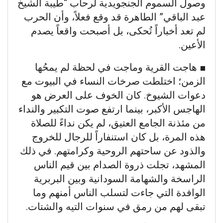
وصول السموم الجنجويدية لرحاب “طيبة الشيخ
عبد الباقي” الطاهرة قد وقع فعلاً، وأن الحرب
لم تعد أخباراً تُحكى، بل أصبحت واقعاً يصدم
الأعين.
​■ هاجت القرية وماجت في لحظة لم يمحُها
الزمن؛ اختلطت صرخات النساء في البيوت مع
دعوات الشيوخ. كان الخوف على العرض هو
الهاجس الأكبر، بينما ارتفع صوت التكبير والنداء
من مئذنة الجامع العتيق، لم يكن نداءً للصلاة
هذه المرة، بل كان استنفاراً للرجال للخروج
والذود عن ساحتهم الروحية وكرامتهم. في ذلك
المشهد، تجلت ذروة الصدام بين قيم الناس
الراسخة والشهامة السودانية وبين البربرية
الوافدة التي جاءت لتسلب الناس أمنهم وما
تبقى لهم من رمق في سنوات التيه والشتات.