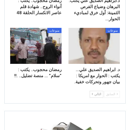
د.ابراهيم الصديق علي يكتب:
رمضان محجوب.. يكتب :
البرهان وضياع الفرص
أنواء الروح.. شهادة قلم
الثمينة: أول خرق لمباديء
عاصر الانكسار الحلقة 48
الحوار…
منوعات
منوعات
د. ابراهيم الصديق علي…
رمضان محجوب.. يكتب : ​
يكتب : الحوار مع امريكا :
”سلام” … منصة تضليل.. .!!
بيان جهور وتحركات خفية.
السابق
التالي