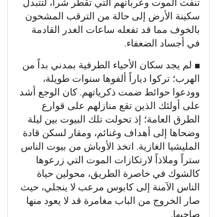
تنفث الموت وعرباتهم التي تقطر شراً، لتتبدل
سكينة الأرض إلى حالة من الترقب المشحون
بالخوف مما قد تفعله ساعات الغدر القادمة
في أجساد الضعفاء.
​■ لم يجد سكان الأحياء الطرفية بمدني بداً من
الهرب؛ تركوا دياراً ألفوها سنوات طويلة،
وودعوا حوائط ضمت ذكرياتهم. كان الوجع أشد
على أولئك الذين تقع منازلهم على قوارع
الطرق العامة؛ إذ تحولت تلك البيوت بين ليلة
وضحاها إلى أهداف وغنائم، ومقار لسكن قادة
المليشيا الغازية. اتخذ الأوباش من بيوت الناس
ستراً وملاذاً لارتكازات الموت التي زرعوها
كالشوك في خاصرة الطريق، محولين حياة
الناس الآمنة إلى كابوس مرعب لا ينجلي، حيث
صار الخروج من الباب مغامرة قد لا يعود منها
صاحبها.