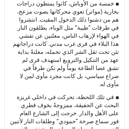
​■ خمسة من الأوباش، كانوا يمتطون دراجات
بخارية (مواتر) تعوي محركاتها بصوت مزعج،
هم من دشنوا ذلك الدخول المقيت. انتشروا
في طرقات “طيبة” مثل الوباء، يطلقون النار
في الهواء لإرهاب الناس، معلنين عن تفشي
هذا البلاء في قرى غرب مدني. كانت دراجاتهم
تئن تحت ثقل الشر الذي تحمله، معلنةً بداية
عهد من التنكيل والترويع استهدف قرى لم
تشق عصا الطاعة يوماً ولم تكن طرفاً في
صراع سياسي، بل كانت مجرد مأوى لمن لا
مأوى له.
​■ في تلك اللحظة، تحركت في داخلي غريزة
البحث عن الحقيقة، ممزوجةً بخوف فطري
على الأهل والدار. خرجت إلى الشارع العام
فور سماع صرخة “حمودي” وطلقات النار لأتبين