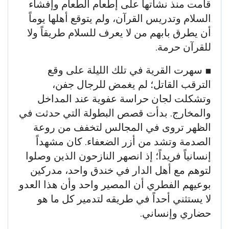
قامت منذ نشأتها على إطعام الطعام وإفشاء
السلام وتدريس القرآن، ولم يتوقع أهلها يوماً
أن يطرق بابهم من لا يعرف للسلام طريقاً ولا
للقرآن حرمة.
​■ سهرت القرية في تلك الليلة على وقع
الترقب القاتل؛ لم يغمض للرجال جفن،
وتشكلت لجان حراسة عفوية عند المداخل
والمخارج. بدأت قصص البطولة التي حدثت في
الظهر تروى في المجالس لتخفف من روعة
الصدمة وتشد من أزر الضعفاء. كان مشهداً
إنسانياً فريداً؛ إذ انصهر النازحون الذين وصلوا
لتوهم مع أهل الدار في خندق واحد، مدركين
بوعيهم الفطري أن المصير واحد وأن هذا العدو
لا يستثني أحداً في طريقه لتدمير كل ما هو
حضاري وإنساني.