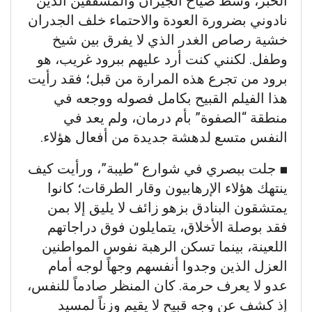
الخبر، وسط صياح الجيران والمشفقين الذين
نادوني بضرورة العودة والاحتماء خلف الجدران
خشية رصاص الغدر الذي لا يفرق بين شيخ
وطفل. لكنني كنت أرد عليهم ببرود غريب، هو
برود من تجرع هذه المرارة من قبل؛ فقد رأيت
هذا الفيلم القبيح بكامل فصوله ووجعه في
منطقة “الصفوة” بأم درمان، ولم يعد في
النفس متسع لدهشة جديدة من أفعال هؤلاء.
​■ جلت ببصري في شوارع “طيبة”، ورأيت كيف
ينتهك هؤلاء الإرهابيون وقار الطرقات؛ كانوا
يمتشقون البنادق بزهو زائف لا يليق إلا بمن
فقد بوصلة الأخلاق، يتمايلون فوق دراجاتهم
اللعينة، بينما تسكن الرهبة نفوس المواطنين
العزل الذين وجدوا أنفسهم وجهاً لوجه أمام
عدو لا يعرف حرمة. كان المنظر صادماً للنفس،
إذ كشف عن وجه قبيح لا يقيم وزناً لمسيد