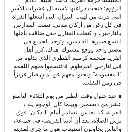
الرؤوم؛ فتحت ذراعيها لاستقبال عشرات الأسر
التي فرت من لهيب النيران التي أشعلها الغزاة
في كل ركن من أركان مدني. غصت المدارس
بالنازحين، واكتظت المنازل حتى ضاقت بأهلها
ليتسع صدرها للقادمين، وتوحد الجميع في
مصير واحد ووجع مشترك. هناك، كرر أهل
القرية ملحمة كرمهم الفطري الذي بذلوه من
قبل لنازحي الخرطوم، فاقتسموا معهم اللقمة
“المقسومة” وبحثوا معهم عن أمانٍ صار عزيزاً
في زمن التفلت.
​■ عند حلول وقت الظهر من يوم الثلاثاء التاسع
عشر من ديسمبر، وبينما كان الوجوم يلف
القرية، كنا نجلس نتسامر أمام “الدكان” فوق
برش الصلاة، بعد أن أدينا الفريضة في جماعة،
والناس يحاولون استيعاب هول ما جرى لمدينة