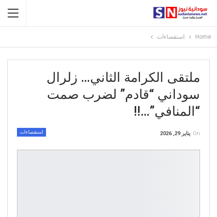
Home
استقصاءات
ملتقى الكرامة الثاني… زلرال
سوداني “قادم” لضرب صمت
“المنافي”…!!
استقصاءات
On
يناير 29, 2026