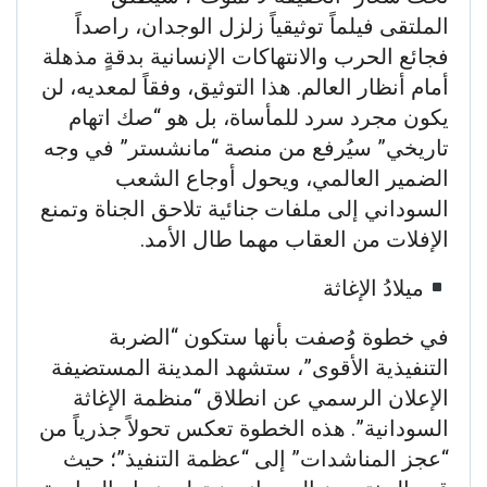
الملتقى فيلماً توثيقياً زلزل الوجدان، راصداً
فجائع الحرب والانتهاكات الإنسانية بدقةٍ مذهلة
أمام أنظار العالم. هذا التوثيق، وفقاً لمعديه، لن
يكون مجرد سرد للمأساة، بل هو “صك اتهام
تاريخي” سيُرفع من منصة “مانشستر” في وجه
الضمير العالمي، ويحول أوجاع الشعب
السوداني إلى ملفات جنائية تلاحق الجناة وتمنع
الإفلات من العقاب مهما طال الأمد.
​ميلادُ الإغاثة
​في خطوة وُصفت بأنها ستكون “الضربة
التنفيذية الأقوى”، ستشهد المدينة المستضيفة
الإعلان الرسمي عن انطلاق “منظمة الإغاثة
السودانية”. هذه الخطوة تعكس تحولاً جذرياً من
“عجز المناشدات” إلى “عظمة التنفيذ”؛ حيث