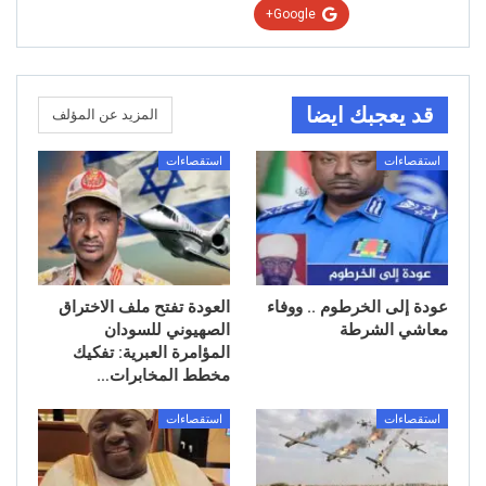
Google+
قد يعجبك ايضا
المزيد عن المؤلف
استقصاءات
استقصاءات
عودة إلى الخرطوم .. ووفاء
العودة تفتح ملف الاختراق
معاشي الشرطة
الصهيوني للسودان
المؤامرة العبرية: تفكيك
مخطط المخابرات…
استقصاءات
استقصاءات