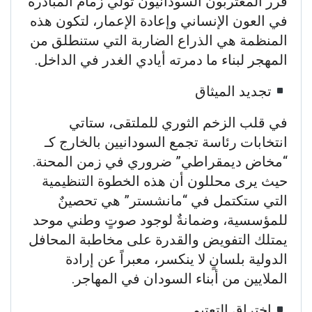
قرر المغتربون السودانيون تولي زمام المبادرة
في العون الإنساني وإعادة الإعمار، لتكون هذه
المنظمة هي الذراع الضاربة التي ستنطلق من
المهجر لبناء ما دمرته أيادي الغدر في الداخل.
​تجديد الميثاق
​في قلب الزخم الثوري للملتقى، ستاتي
انتخابات رئاسة تجمع السودانيين بالخارج كـ
“مخاض ديمقراطي” ضروري في زمن المحنة.
حيث يرى محللون أن هذه الخطوة التنظيمية
التي ستكتمل في “مانشستر” هي تحصينٌ
للمؤسسية، وضمانةٌ لوجود صوتٍ وطني موحد
يمتلك التفويض والقدرة على مخاطبة المحافل
الدولية بلسانٍ لا ينكسر، معبراً عن إرادة
الملايين من أبناء السودان في المهاجر.
​اختراق التعتيم