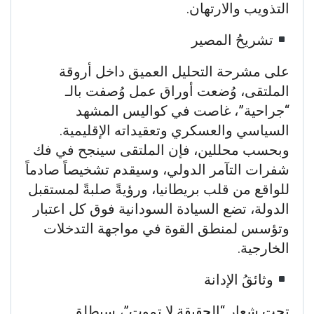
التذويب والارتهان.
​تشريحُ المصير
​على مشرحة التحليل العميق داخل أروقة
الملتقى، وُضعت أوراق عمل وُصفت بالـ
“جراحية”، غاصت في كواليس المشهد
السياسي والعسكري وتعقيداته الإقليمية.
وبحسب محللين، فإن الملتقى سينجح في فك
شفرات التآمر الدولي، وسيقدم تشخيصاً صادماً
للواقع من قلب بريطانيا، ورؤيةً صلبةً لمستقبل
الدولة، تضع السيادة السودانية فوق كل اعتبار
وتؤسس لمنطق القوة في مواجهة التدخلات
الخارجية.
​وثائقُ الإدانة
​تحت شعار “الحقيقة لا تموت”، سيطلق