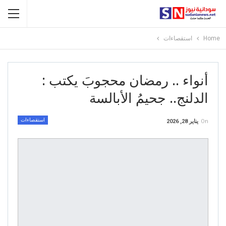
Home
استقصاءات
أنواء .. رمضان محجوبَ يكتب : ​
الدلنج.. جحيمُ الأبالسة
استقصاءات
On
يناير 28, 2026