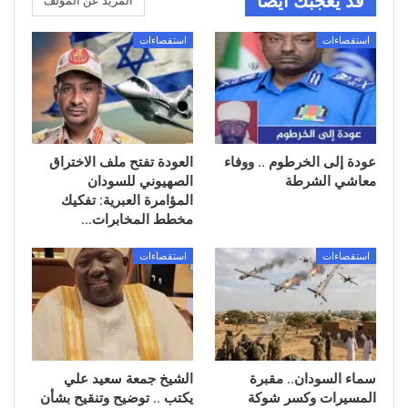
قد يعجبك ايضا
المزيد عن المؤلف
استقصاءات
استقصاءات
عودة إلى الخرطوم .. ووفاء
العودة تفتح ملف الاختراق
معاشي الشرطة
الصهيوني للسودان
المؤامرة العبرية: تفكيك
مخطط المخابرات…
استقصاءات
استقصاءات
سماء السودان.. مقبرة
الشيخ جمعة سعيد علي
المسيرات وكسر شوكة
يكتب .. توضيح وتنقيح بشأن