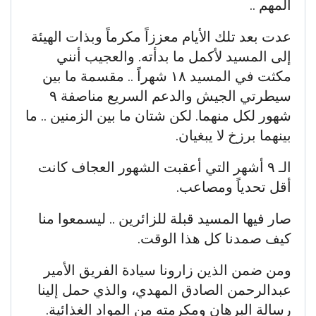
المهم ..
عدت بعد تلك الأيام معززاً مكرماً وبذات الهيئة
إلى المسيد لأكمل ما بدأته. والعجيب أنني
مكثت في المسيد ١٨ شهراً .. مقسمة ما بين
سيطرتي الجيش والدعم السريع مناصفة ٩
شهور لكل منهما. لكن شتان ما بين الزمنين .. ما
بينهما برزخ لا يبغيان.
الـ ٩ أشهر التي أعقبت الشهور العجاف كانت
أقل تحدياً ومصاعب.
صار فيها المسيد قبلة للزائرين .. ليسمعوا منا
كيف صمدنا كل هذا الوقت.
ومن ضمن الذين زارونا سيادة الفريق الأمير
عبدالرحمن الصادق المهدي، والذي حمل إلينا
رسالة البرهان ومكرمته من المواد الغذائية.