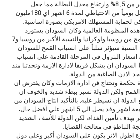
واوروبا وارتفاع معدل التضخم الي اكثر من 5, 8% وارتفاع معدل البطالة مما جعل
الرئيس بايدن يلجأ لسحب مليون برميل يومياً من الاحتياطي لمدة 6 اشهر اي 180مليون
 لحماية المستهلك الامريكي بصورة اساسية.
هذه المنظومة العالمية وكان السودان يستورد
مابين 40 – 50% من احتياجاته من القمح من روسيا واوكرانيا والنسبة الأكبر من روسيا و7
هذه النسبة سيؤثر سلباً على انسياب القمح للسودان
اسعار البترول في المرحلة القادمة على انسياب
السودان ان يشكل فريقا لادارة الازمة وتحدثنا منذ
جد الاذن الصاغية من الدولة.
دارة بحكمة وتحتاج فن ادارة الازمات وكان يفترض ان
ن القمح ولكن الدولة تسير ببطء شديد والخوف ان
 الدولة ان تسيطر عليه, بالتأكيد انتاج السودان من
القمح يمكن ان يغطي احتياج البلاد لاربعة اشهر وقد يصل الي 5 اشهر علي أفضل حال،
 بهدف تأمين الغذاء، لكن الدولة للأسف الشديد
ة التباطؤ في معالجة القضايا.
ترة اطول الاثر يكون على السودان أكبر وعلى دول