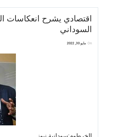
اقتصادي يشرح انعكاسات ال
السوداني
On
مايو 30, 2022
الخرطوم:سودانية نيوز