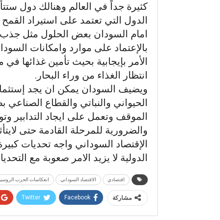
كثيرة جداً في العالم وهنالك دول ستت
الدول التي تعتمد على استيراد القمح م
امام السودان بعض الحلول مثل جذب الت
بالإعتماد على موارد وامكانات السودا
الأمر بإيجابية بحيث تأمين غذائها في م
انتظار الغذاء من وراء البحار.
ويضيف السودان يمكن ان يجد إستثمار
الحيواني والنباتي والقطاع الصناعي ب
الموقف وتعمل على ايجاد التدابير وت
والضرورية للمرحلة القادمة حتى لايتأ
الإقتصاد السوداني واجه تحديات كبيرة
الدولية لا يزيد الامر صعوبة مع التحديا
اقتصادي
الاقتصاد السوداني
انعكاسات الحرب الروسية
Twitter
Facebook
مشاركة