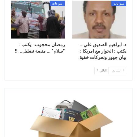
منوعات
منوعات
د. ابراهيم الصديق علي…
رمضان محجوب.. يكتب : ​
يكتب : الحوار مع امريكا :
”سلام” … منصة تضليل.. .!!
بيان جهور وتحركات خفية.
السابق
التالي