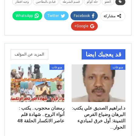
العفو
حلة كوكو
قسم الشرطة
قيادي بالبطاحين
وجبه افطار
WhatsApp
Twitter
Facebook
مشاركة
Google+
قد يعجبك ايضا
المزيد عن المؤلف
منوعات
منوعات
د.ابراهيم الصديق علي يكتب:
رمضان محجوب.. يكتب :
البرهان وضياع الفرص
أنواء الروح.. شهادة قلم
الثمينة: أول خرق لمباديء
عاصر الانكسار الحلقة 48
الحوار…