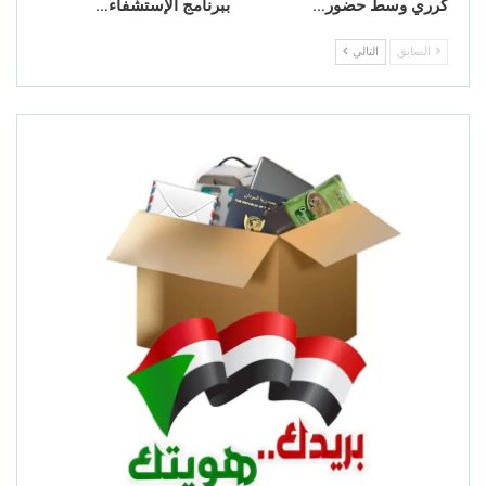
كرري وسط حضور…
ببرنامج الإستشفاء…
السابق
التالي