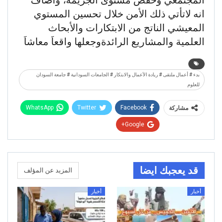
انه لاتأتي ذلك الأمن خلال تحسين المستوي
المعيشي الناتج من الابتكارات والأبحاث
العلمية والمشاريع الرائدةوجعلها واقعاَ معاشاَ
بدء # أعمال ملتقى # ريادة الأعمال والابتكار # الجامعات السودانية # جامعة السودان
للعلوم
WhatsApp
Twitter
Facebook
مشاركة
Google+
قد يعجبك ايضا
المزيد عن المؤلف
أخبار
أخبار