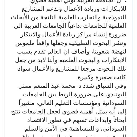
للابتكارات وريادة الأعمال وتدعم المشاريع
النموذجية والتجارب العلمية الناتجة من الأبحاث
العلمية للجامعات ،داعياً الجامعات العربية الي
ضرورة إنشاء مراكز ريادة الأعمال والابتكار
ونشر البحوث التطبيقية وجعلها واقعاَ ملموس
لنهضة شعوبنا، وأضاف ان العالم تقدم بسبب
الابتكارات والبحوث العلمية وأننا لابد من جعل
تلك البحوث مرجعا للمشاريع والأعمال سواد
كانت صغيرة وكبيرة
وفي السياق شدد د. محمد عبد المنعم ممثل
اليونيدو، على ضرورة الربط بين الجامعات
السودانية ومؤسسات التعليم العالي، مشيراً
إلى أنه يمثل أهمية قصوي لجعل الجامعات تنتج
أبحاثاً وابداعات تسهم في تطور الاقتصاد
السوداني، و للمساهمة في الأمن والسلم
المجتمعي وخفض مستوى الجريمة، وأضاف