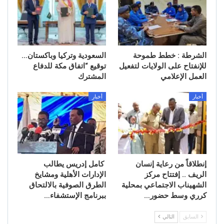
الشرطة : خطط طموحة
السعودية وتركيا وباكستان…
للإنفتاح على الولايات لتفعيل
توقيع “اتفاق مكة للدفاع
العمل الإعلامي
المشترك
أخبار
أخبار
إنطلاقاً من رعاية إنسان
كامل إدريس يطالب
الريف .. إفتتاح مركز
الإدارات الأهلية ومشايخ
الشهيناب الاجتماعي بمحلية
الطرق الصوفية بالالتحاق
كرري وسط حضور…
ببرنامج الإستشفاء…
السابق
التالي