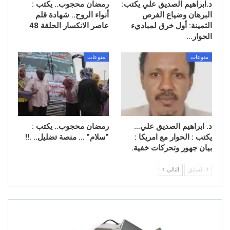
د.ابراهيم الصديق علي يكتب:
رمضان محجوب.. يكتب :
البرهان وضياع الفرص
أنواء الروح.. شهادة قلم
الثمينة: أول خرق لمباديء
عاصر الانكسار الحلقة 48
الحوار…
منوعات
منوعات
د. ابراهيم الصديق علي…
رمضان محجوب.. يكتب : ​
يكتب : الحوار مع امريكا :
”سلام” … منصة تضليل.. .!!
بيان جهور وتحركات خفية.
السابق
التالي