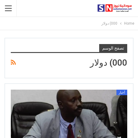
Home
000) دولار
تصفح الوسم
000) دولار
أخبار