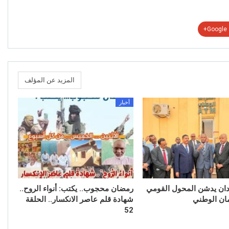
Google+
المزيد عن المؤلف
أخبار
دان يدشن المحول القومي
رمضان محجوب.. يكتب: أنواء الروح..
ان الوطني
شهادة قلم عاصر الانكسار.. الحلقة
52