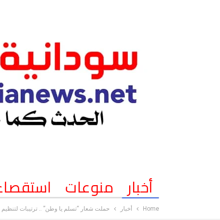
أخبار
منوعات
استقصاء
Home
أخبار
حملت شعار “تسلم يا وطن” .. ترتيبات لتنظيم ال