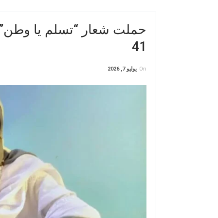
حملت شعار “تسلم يا وطن” ..
41
On
يوليو 7, 2026