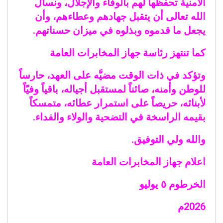
الأمنية تحفظها لهم بالوفاء والإجلال، ونسأل
الله تعالى أن يتقبل جهادهم وعطاءهم، وأن
يجعل ما قدموه وبذلوه في ميزان حسناتهم.
كما تنتهز رئاسة جهاز المخابرات العامة
وتؤكد في ذات الوقت مضيَّه على العهد، حارساً
للوطن وأمنه، صائناً لمستقبل أجياله، باقياً وفيّاً
لأبنائه، حريصاً على استمرار عطائه، متمسكاً
بقيمه الراسخة في التضحية والولاء والفداء.
والله ولي التوفيق.
اعلام جهاز المخابرات العامة
الخرطوم ٥ يوليو
2026م