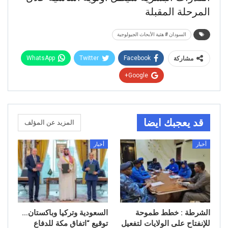
المرحلة المقبلة
السودان # هئية الأبحاث الجيولوجية
WhatsApp
Twitter
Facebook
مشاركة
Google+
قد يعجبك ايضا
المزيد عن المؤلف
أخبار
أخبار
الشرطة : خطط طموحة
السعودية وتركيا وباكستان…
للإنفتاح على الولايات لتفعيل
توقيع “اتفاق مكة للدفاع