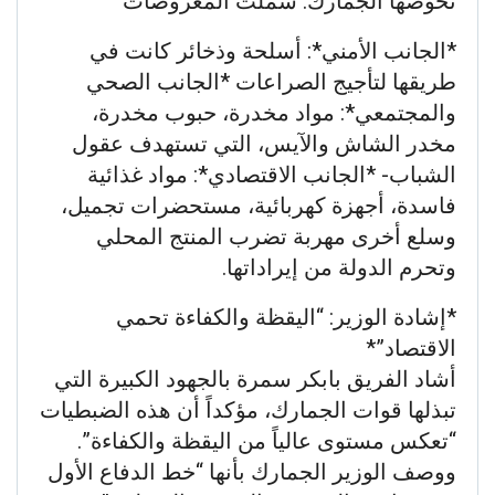
تخوضها الجمارك. شملت المعروضات
*الجانب الأمني*: أسلحة وذخائر كانت في
طريقها لتأجيج الصراعات *الجانب الصحي
والمجتمعي*: مواد مخدرة، حبوب مخدرة،
مخدر الشاش والآيس، التي تستهدف عقول
الشباب- *الجانب الاقتصادي*: مواد غذائية
فاسدة، أجهزة كهربائية، مستحضرات تجميل،
وسلع أخرى مهربة تضرب المنتج المحلي
وتحرم الدولة من إيراداتها.
*إشادة الوزير: “اليقظة والكفاءة تحمي
الاقتصاد”*
أشاد الفريق بابكر سمرة بالجهود الكبيرة التي
تبذلها قوات الجمارك، مؤكداً أن هذه الضبطيات
“تعكس مستوى عالياً من اليقظة والكفاءة”.
ووصف الوزير الجمارك بأنها “خط الدفاع الأول