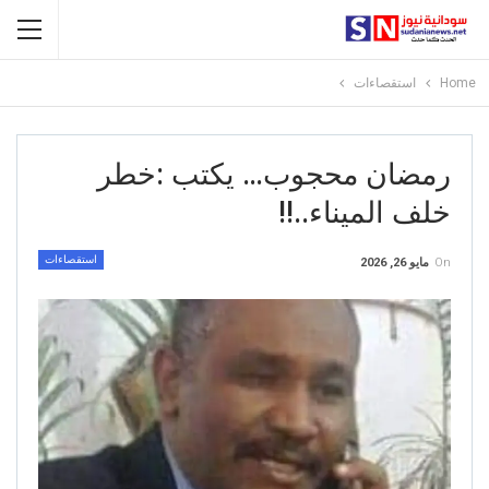
Home
استقصاءات
رمضان محجوب… يكتب :خطر
خلف الميناء..!!
استقصاءات
On
مايو 26, 2026