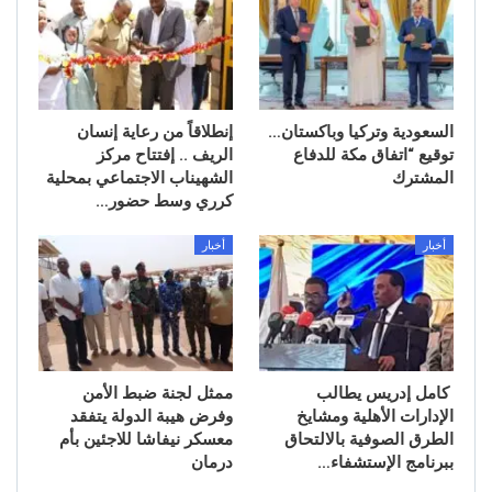
السعودية وتركيا وباكستان…
إنطلاقاً من رعاية إنسان
توقيع “اتفاق مكة للدفاع
الريف .. إفتتاح مركز
المشترك
الشهيناب الاجتماعي بمحلية
كرري وسط حضور…
أخبار
أخبار
كامل إدريس يطالب
ممثل لجنة ضبط الأمن
الإدارات الأهلية ومشايخ
وفرض هيبة الدولة يتفقد
الطرق الصوفية بالالتحاق
معسكر نيفاشا للاجئين بأم
ببرنامج الإستشفاء…
درمان