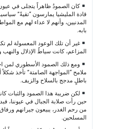
كان الصمودُ ظاهراً يتجلى في عيون ه
قادة المليشيا يمارسون “تقيةً” سياسية 
المدنيين، وأنهم لا عداء لهم مع المو
بابه.
غير أن تلك الوعود المعسولة لم ت
المزاعم، كانت سياطُ الإذلال والنهب و
ومع ذلك الصمود الأسطوري لمن اخت
ملامح “المواجهة الصامتة” تأخذ شكلاً أ
باطلٍ مدجج بالسلاح والزيف.
لكن ضريبة هذا الصمود والثبات كان
حين رأت صلابة الجبال في عيوننا، فبد
من رحم الغدر، يبيعون جيرانهم ورفاق 
المسلحين.