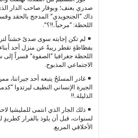
صدري بعنف؛ وبوقار صاحب الدار الذي ل
ذاك “الجنجويدي” المدجج بالحقد وقسو
اللحظة: “مرحباً..!!؟”.
لم تكن إجابته سوى صدىً خشناً لتر
بفظاظةٍ تقطر ريبةً عن منزل أحد أبنا
اللحظة جغرافيا “الصفوة” قسراً إلى س
الاجتماعي المذبوح.
غادر المسلحُ يتبعه أحد جيراننا، مم
الجيرة الإنساني النظيف ليرتدوا “كدم
الذليلة..!!
ذلك الجار الذي انتمى للمليشيا لاح
لسنوات، قبل أن يلوذ بالفرار كطريدٍ لعي
الأخلاقي المريع.