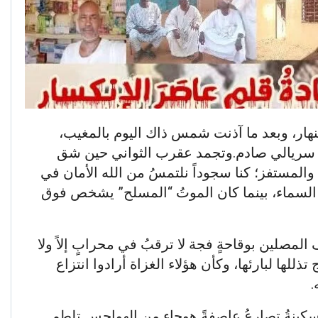
هار، وبعد ما آذنت شمس ذاك اليوم بالمغيب،
 سريالي صادم.وتجمد عقرب الثواني حين شق
المستفز؛ كنا سجوداً نلتمسُ من الله الأمان في
السماء، بينما كان الموتُ “المسلح” يشخص فوق
لمصلين بوقاحةٍ فجة لا ترقبُ في محرابٍ إلاً ولا
للها لبارئها، وكأن هؤلاء الغزاة أرادوا انتزاع
.
سكينةُ تصارعُ عاصفةً هوجاء من الهواجس تلطم