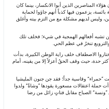
ؤلاء المناصرين الذين أبوا الانكسار، بينما كان
بائسة، يزعمون فيها كذباً أنهم جاؤوا لحماية
اطن، وليس لديهم مشكلة مع من التزم بيته وأغلق
كن تشبه أفعالهم الهمجية في شيء؛ فخلف تلك
الترويع تنخرُ في عظم الحي.
اروا الاصطفاف خلف راية الوطن الكبيرة، بدأت
كثر حدة، حيث وقف الحقُ أعزلاً إلا من يقينه، أمام
ت “حمراء” وقاسية جداً؛ فقد جن جنون المليشيا
أت حملة اعتقالات مسعورة يقودها “وشاةٌ” ولدوا
“ونسة” الصباح مقابل فتاتٍ زائل من رضا