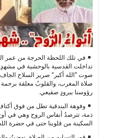
في تلك اللحظة الحرجة من عمر الن
تداخلت القدسية بالوحشية في مشهدٍ
صوت “الله أكبر” صرير السلاح الجاف و
صلاة المغرب، والقلوبُ معلقة برحمة 
رؤوسنا ببرودٍ صقيعي.
وفوهة البندقية تطل من فوق أكتاف ا
ذمة، تترصدُ أنفاس الروح وهي في أوج تذ
السكينة من قلوبنا حتى في حضرة الله
فور التسليم من الصلاة، نهضتُ وال