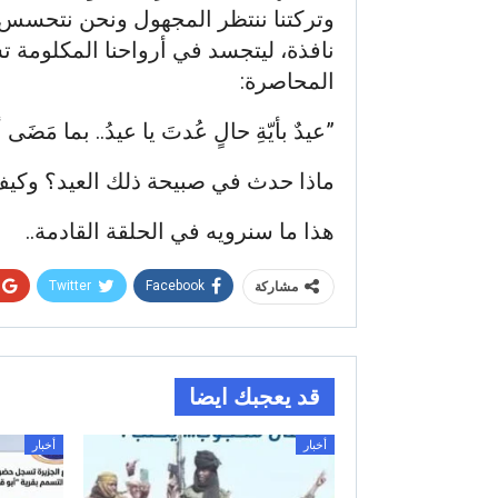
وتركتنا ننتظر المجهول ونحن نتحسس ر
نافذة، ليتجسد في أرواحنا المكلومة تس
المحاصرة:
​”عيدٌ بأيّةِ حالٍ عُدتَ يا عيدُ.. بما مَضَى
​ماذا حدث في صبيحة ذلك العيد؟ وك
هذا ما سنرويه في الحلقة القادمة..
Twitter
Facebook
مشاركة
قد يعجبك ايضا
أخبار
أخبار