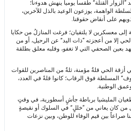
“الزوار القتلة” طقساً يومياً ينهش هدوءنا؛
سلطة الواهمة، يوزعون الوعيد بالذل للآخرين،
ذويهم على أنقاض حقوقنا.
لى معسكرين لا يلتقيان؛ فرغت المنازلُ من حكايا
حي إلا من أعجزته “ذات اليد” عن الرحيل، أو من
هد بعين الصحفي التي لا تغفو، وقلبه معلق بطلقة
زقة الحي قلةٌ مؤمنة، ثلةٌ من المناصرين للقوات
يوف” المسلطة فوق الرقاب؛ كانوا قلةً في العدد،
وعمق الوطنية.
طغيان المليشيا برباطة جأشٍ أسطورية، في وقتٍ
 من كان يعاني من “خللٍ” في السلوك أو نقيصةٍ
ا صراعاً بين قيم الوفاء للوطن، وبين نزعات