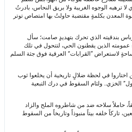
ا ترهبه الوجوه الغريبة ولا بريق النحاس، بادرتُ
ة المعدن بكلمةٍ مقتضبة حاولتُ بها امتصاص توتر
باس بندقيته الذي تحرك بتهديدٍ صامت؛ سأل
ء عمومته الذين يقطنون الحي، لتتحول في تلك
احةٍ لاستعراض “القرابات” العرقية فوق جثة السلم
ن اختاروا في لحظة ضلالٍ تاريخية أن يخلعوا ثوب
ول” الخزي.. ولثام السقوط في درك التبعية
قاً، حاملاً سلاحه ضد من شاطروه الملح والزاد
ن، تاركاً خلفه بيتاً منبوذاً وتاريخاً من السقوط