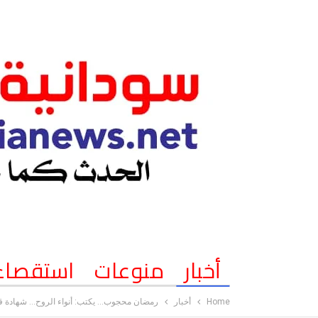
أخبار
منوعات
استقصاء
Home
أخبار
رمضان محجوب… يكتب: ​أنواء الروح… شهادة قلم 