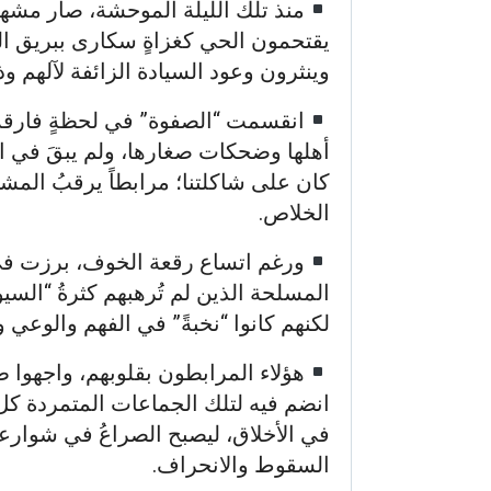
منذ تلك الليلة الموحشة، صار مشهد 
يقتحمون الحي كغزاةٍ سكارى ببريق ال
وينثرون وعود السيادة الزائفة لآلهم و
انقسمت “الصفوة” في لحظةٍ فارقة إ
أهلها وضحكات صغارها، ولم يبقَ في ال
كان على شاكلتنا؛ مرابطاً يرقبُ المش
الخلاص.
ورغم اتساع رقعة الخوف، برزت في أ
المسلحة الذين لم تُرهبهم كثرةُ “الس
لكنهم كانوا “نخبةً” في الفهم والوعي 
هؤلاء المرابطون بقلوبهم، واجهوا 
انضم فيه لتلك الجماعات المتمردة كل
في الأخلاق، ليصبح الصراعُ في شوارعن
السقوط والانحراف.