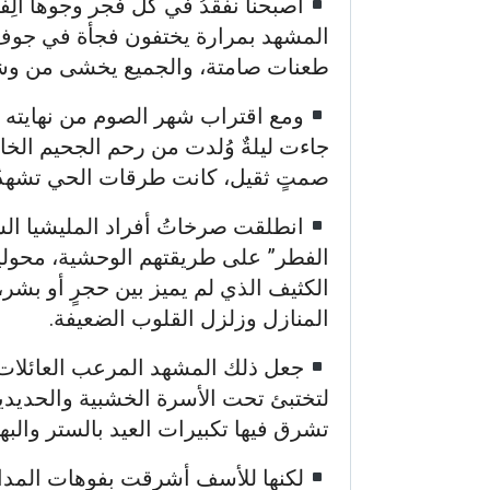
أصبحنا نفقدُ في كل فجر وجوهاً ألِفن
المشهد بمرارة يختفون فجأة في جوف 
طعنات صامتة، والجميع يخشى من وشاية
ومع اقتراب شهر الصوم من نهايته الح
جاءت ليلةٌ وُلدت من رحم الجحيم الخا
صمتٍ ثقيل، كانت طرقات الحي تشهدُ طق
انطلقت صرخاتُ أفراد المليشيا ال
الفطر” على طريقتهم الوحشية، محول
الكثيف الذي لم يميز بين حجرٍ أو بشر،
المنازل وزلزل القلوب الضعيفة.
جعل ذلك المشهد المرعب العائلات ت
لتختبئ تحت الأسرة الخشبية والحديدية،
تشرق فيها تكبيرات العيد بالستر والبهج
لكنها للأسف أشرقت بفوهات المداف