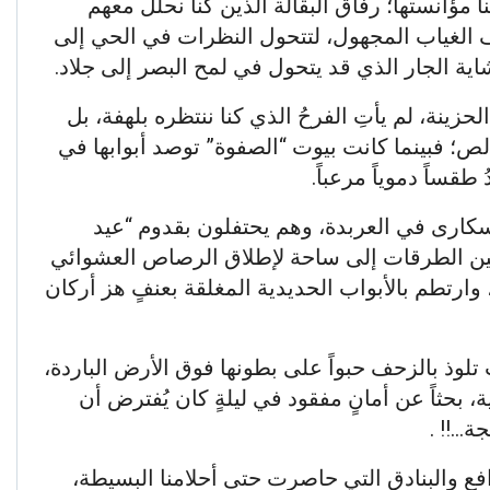
ا مؤانستها؛ رفاق البقالة الذين كنا نحلل معهم
الغياب المجهول، لتتحول النظرات في الحي إلى
 الجار الذي قد يتحول في لمح البصر إلى جلاد.
زينة، لم يأتِ الفرحُ الذي كنا ننتظره بلهفة، بل
لص؛ فبينما كانت بيوت “الصفوة” توصد أبوابها في
ساً دموياً مرعباً.
سكارى في العربدة، وهم يحتفلون بقدوم “عيد
ين الطرقات إلى ساحة لإطلاق الرصاص العشوائي
 وارتطم بالأبواب الحديدية المغلقة بعنفٍ هز أركان
لوذ بالزحف حبواً على بطونها فوق الأرض الباردة،
 بحثاً عن أمانٍ مفقود في ليلةٍ كان يُفترض أن
ة…!! .
ع والبنادق التي حاصرت حتى أحلامنا البسيطة،