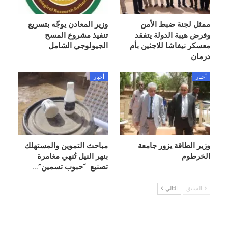
ممثل لجنة ضبط الأمن
وزير المعادن يوجّه بتسريع
وفرض هيبة الدولة يتفقد
تنفيذ مشروع المسح
معسكر نيفاشا للاجئين بأم
الجيولوجي الشامل
درمان
أخبار
أخبار
وزير الطاقة يزور جامعة
مباحث التموين والمستهلك
الخرطوم
بنهر النيل تُنهي مغامرة
تصنيع “حبوب تسمين”…
السابق
التالي