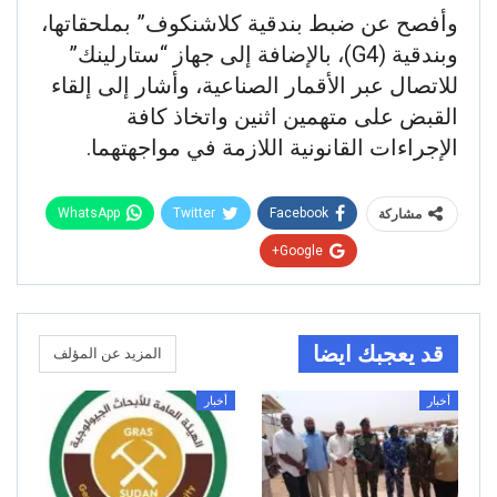
​وأفصح عن ضبط بندقية كلاشنكوف” بملحقاتها،
وبندقية (G4)، بالإضافة إلى جهاز “ستارلينك”
للاتصال عبر الأقمار الصناعية، ​وأشار إلى إلقاء
القبض على متهمين اثنين واتخاذ كافة
الإجراءات القانونية اللازمة في مواجهتهما.
WhatsApp
Twitter
Facebook
مشاركة
Google+
قد يعجبك ايضا
المزيد عن المؤلف
أخبار
أخبار