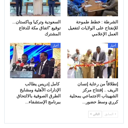
الشرطة : خطط طموحة
السعودية وتركيا وباكستان…
للإنفتاح على الولايات لتفعيل
توقيع “اتفاق مكة للدفاع
العمل الإعلامي
المشترك
أخبار
أخبار
إنطلاقاً من رعاية إنسان
كامل إدريس يطالب
الريف .. إفتتاح مركز
الإدارات الأهلية ومشايخ
الشهيناب الاجتماعي بمحلية
الطرق الصوفية بالالتحاق
كرري وسط حضور…
ببرنامج الإستشفاء…
السابق
التالي