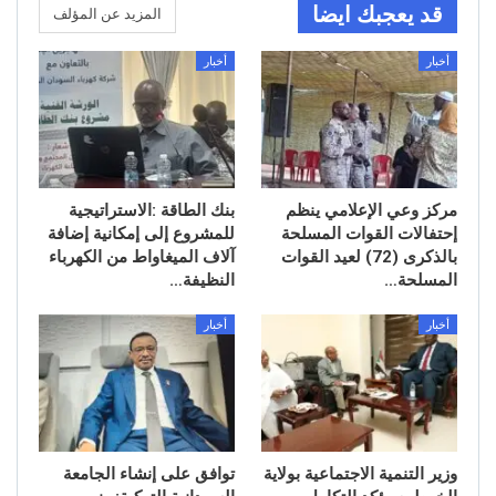
قد يعجبك ايضا
المزيد عن المؤلف
أخبار
أخبار
مركز وعي الإعلامي ينظم
بنك الطاقة :الاستراتيجية
إحتفالات القوات المسلحة
للمشروع إلى إمكانية إضافة
بالذكرى (72) لعيد القوات
آلاف الميغاواط من الكهرباء
المسلحة…
النظيفة…
أخبار
أخبار
وزير التنمية الاجتماعية بولاية
توافق على إنشاء الجامعة