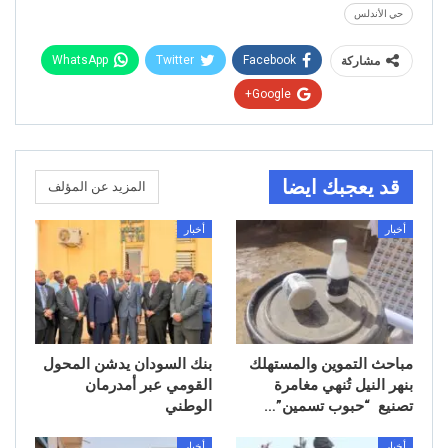
حي الأندلس
WhatsApp
Twitter
Facebook
مشاركة
Google+
قد يعجبك ايضا
المزيد عن المؤلف
أخبار
أخبار
مباحث التموين والمستهلك
بنك السودان يدشن المحول
بنهر النيل تُنهي مغامرة
القومي عبر أمدرمان
تصنيع “حبوب تسمين”…
الوطني
أخبار
أخبار