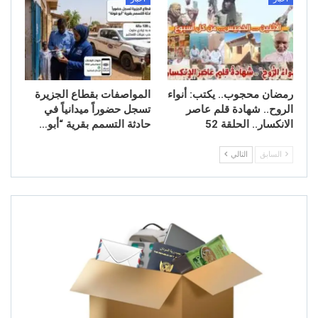
رمضان محجوب.. يكتب: أنواء
المواصفات بقطاع الجزيرة
الروح.. شهادة قلم عاصر
تسجل حضوراً ميدانياً في
الانكسار.. الحلقة 52
حادثة التسمم بقرية “أبو…
السابق
التالي