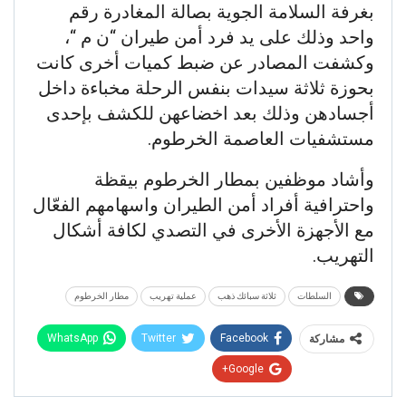
بغرفة السلامة الجوية بصالة المغادرة رقم
واحد وذلك على يد فرد أمن طيران “ن م “،
وكشفت المصادر عن ضبط كميات أخرى كانت
بحوزة ثلاثة سيدات بنفس الرحلة مخباءة داخل
أجسادهن وذلك بعد اخضاعهن للكشف بإحدى
مستشفيات العاصمة الخرطوم.
وأشاد موظفين بمطار الخرطوم بيقظة
واحترافية أفراد أمن الطيران واسهامهم الفعّال
مع الأجهزة الأخرى في التصدي لكافة أشكال
التهريب.
السلطات
ثلاثة سبائك ذهب
عملية تهريب
مطار الخرطوم
WhatsApp
Twitter
Facebook
مشاركة
Google+