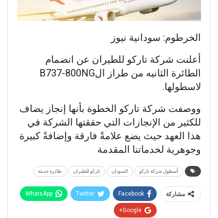
الخرطوم: سودانية نيوز
أعلنت شركة تاركو للطيران عن انضمام
الطائرة الثانيه من طراز الB737-800NG
لاسطولها.
ووصفت شركة تاركو الخطوة بأنها إنجاز يضاف
للكثير من الإنجازات التي حققتها الشركة في
هذا العهد حيث يضع علامةً فارقة وإضافةً كبيرة
وجوهرية لخدماتنا المقدمة
أسطول شركة تاركو
السودان
تاركو للطيران
طائرة حديثة
WhatsApp
Twitter
Facebook
مشاركة
Google+