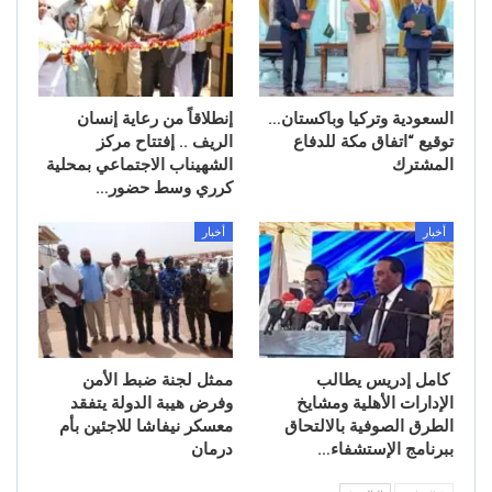
السعودية وتركيا وباكستان…
إنطلاقاً من رعاية إنسان
توقيع “اتفاق مكة للدفاع
الريف .. إفتتاح مركز
المشترك
الشهيناب الاجتماعي بمحلية
كرري وسط حضور…
أخبار
أخبار
كامل إدريس يطالب
ممثل لجنة ضبط الأمن
الإدارات الأهلية ومشايخ
وفرض هيبة الدولة يتفقد
الطرق الصوفية بالالتحاق
معسكر نيفاشا للاجئين بأم
ببرنامج الإستشفاء…
درمان