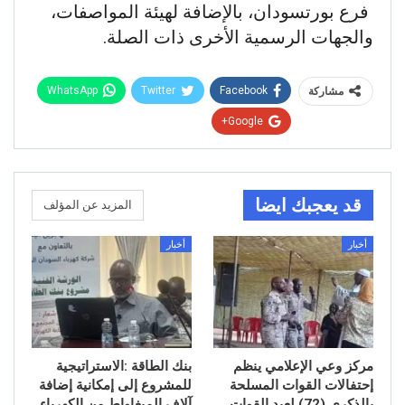
فرع بورتسودان، بالإضافة لهيئة المواصفات،
والجهات الرسمية الأخرى ذات الصلة.
WhatsApp
Twitter
Facebook
مشاركة
Google+
قد يعجبك ايضا
المزيد عن المؤلف
أخبار
أخبار
مركز وعي الإعلامي ينظم
بنك الطاقة :الاستراتيجية
إحتفالات القوات المسلحة
للمشروع إلى إمكانية إضافة
بالذكرى (72) لعيد القوات
آلاف الميغاواط من الكهرباء