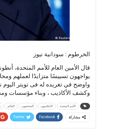
الخرطوم : سودانية نيوز
قال الأمين العام للأمم المتحدة، أنطو
يواجهون تسييسًا متزايدًا لعملهم ومح
واوضح في تغريده له فى تويتر اليوم
وكشف الأكاذيب ، وبناء مؤسسات ومج
الأمم المتحدة
الإعلاميون
الصحفيون
العالم
م
Twitter
Facebook
مشاركة