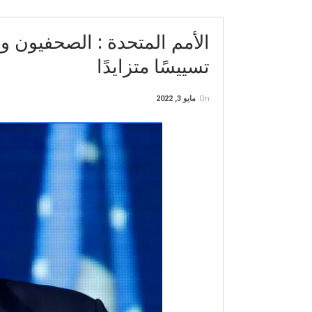
الأمم المتحدة : الصحفيون و
تسييسًا متزايدًا
On
مايو 3, 2022