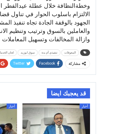
وخطةالنظافة خلال عطلة عيدالفطر ال
الالتزام باسلوب الحوار في تناول قض
الجهود بالوقفة الجادة تجاه تنفيذ ا
والعاملين بالسوق وترتيب وتنظيم الا
وازالة المخالفات وتسهيل المعاملات ا
المعوقات
تنفيذي أم بدة
سوق ابوزيد
لجان الخدما
Twitter
Facebook
مشاركة
قد يعجبك ايضا
أخبار
أخبار