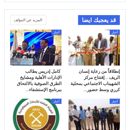
قد يعجبك ايضا
المزيد عن المؤلف
أخبار
أخبار
إنطلاقاً من رعاية إنسان
كامل إدريس يطالب
الريف .. إفتتاح مركز
الإدارات الأهلية ومشايخ
الشهيناب الاجتماعي بمحلية
الطرق الصوفية بالالتحاق
كرري وسط حضور…
ببرنامج الإستشفاء…
أخبار
أخبار