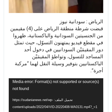
الرياض : سودانية نيوز
قبضت شرطة منطقة الرياض على (4) مقيمين
من الجنسيتين السودانية والباكستانية، ظهروا
في مقطع فيديو يمتهنون التسوّل، حيث تمثل
دور المقيمَيْن السودانيين في دخول أحد
المساجد للتسول، وتواطؤ المقيمَيْن
الباكستانيين بتوفير وسيلة النقل لهما “مركبة
أجرة”.
مشغل
Media error: Format(s) not supported or source(s)
الفيديو
not found
تحميل الملف: https://sudanianews.net/wp-
content/uploads/2022/04/VID-20220408-WA0131.mp4?_=1