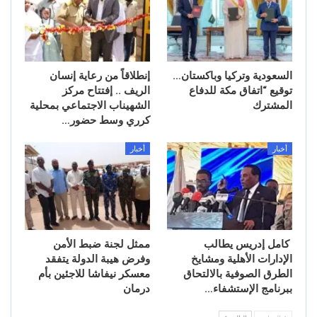
السعودية وتركيا وباكستان…
إنطلاقاً من رعاية إنسان
توقيع “اتفاق مكة للدفاع
الريف .. إفتتاح مركز
المشترك
الشهيناب الاجتماعي بمحلية
كرري وسط حضور…
أخبار
أخبار
كامل إدريس يطالب
ممثل لجنة ضبط الأمن
الإدارات الأهلية ومشايخ
وفرض هيبة الدولة يتفقد
الطرق الصوفية بالالتحاق
معسكر نيفاشا للاجئين بأم
ببرنامج الإستشفاء…
درمان