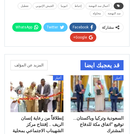
أعمال سد النهضة
إحباط
اثيوبيا
الجيش الإثيوبي
تعطيل
سد النهضة
محاولة
WhatsApp
Twitter
Facebook
مشاركة
Google+
قد يعجبك ايضا
المزيد عن المؤلف
أخبار
أخبار
السعودية وتركيا وباكستان…
إنطلاقاً من رعاية إنسان
توقيع “اتفاق مكة للدفاع
الريف .. إفتتاح مركز
المشترك
الشهيناب الاجتماعي بمحلية