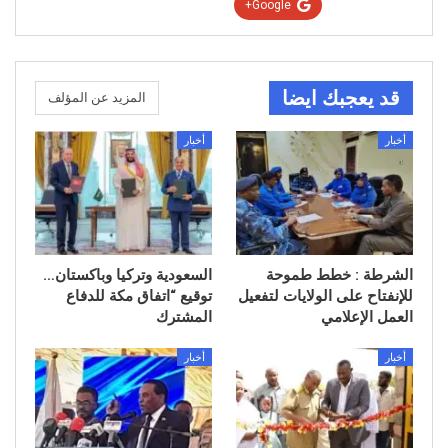
Google+
قد يعجبك ايضا
المزيد عن المؤلف
أخبار
أخبار
الشرطة : خطط طموحة
السعودية وتركيا وباكستان…
للإنفتاح على الولايات لتفعيل
توقيع “اتفاق مكة للدفاع
العمل الإعلامي
المشترك
أخبار
أخبار