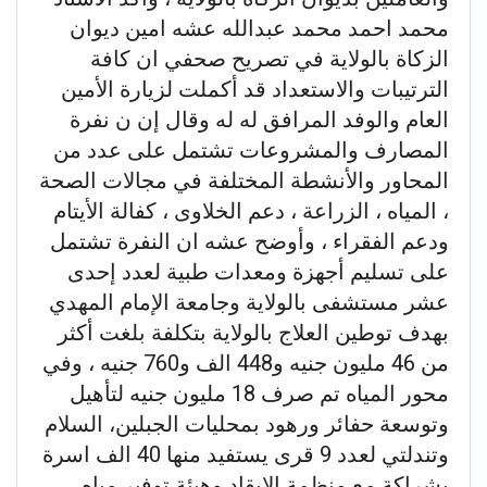
محمد احمد محمد عبدالله عشه امين ديوان
الزكاة بالولاية في تصريح صحفي ان كافة
الترتيبات والاستعداد قد أكملت لزيارة الأمين
العام والوفد المرافق له له وقال إن ن نفرة
المصارف والمشروعات تشتمل على عدد من
المحاور والأنشطة المختلفة في مجالات الصحة
، المياه ، الزراعة ، دعم الخلاوى ، كفالة الأيتام
ودعم الفقراء ، وأوضح عشه ان النفرة تشتمل
على تسليم أجهزة ومعدات طبية لعدد إحدى
عشر مستشفى بالولاية وجامعة الإمام المهدي
بهدف توطين العلاج بالولاية بتكلفة بلغت أكثر
من 46 مليون جنيه و448 الف و760 جنيه ، وفي
محور المياه تم صرف 18 مليون جنيه لتأهيل
وتوسعة حفائر ورهود بمحليات الجبلين، السلام
وتندلتي لعدد 9 قرى يستفيد منها 40 الف اسرة
بشراكة مع منظمة الايقاد وهيئة توفير مياه