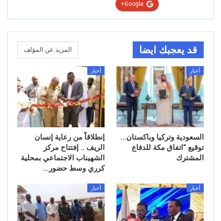
Google+
قد يعجبك ايضا
المزيد عن المؤلف
أخبار
أخبار
السعودية وتركيا وباكستان…
إنطلاقاً من رعاية إنسان
توقيع “اتفاق مكة للدفاع
الريف .. إفتتاح مركز
المشترك
الشهيناب الاجتماعي بمحلية
كرري وسط حضور…
أخبار
أخبار