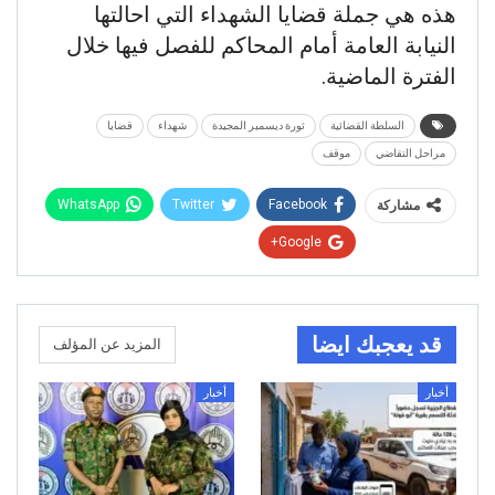
هذه هي جملة قضايا الشهداء التي احالتها
النيابة العامة أمام المحاكم للفصل فيها خلال
الفترة الماضية.
السلطة القضائية
ثورة ديسمبر المجيدة
شهداء
قضايا
مراحل التقاضي
موقف
WhatsApp
Twitter
Facebook
مشاركة
Google+
قد يعجبك ايضا
المزيد عن المؤلف
أخبار
أخبار