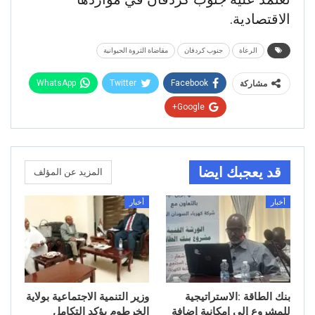
الاقتصادية.
الرعاة
جنوب كردفان
مقاضاة الثروة الحيوانية
WhatsApp
Twitter
Facebook
مشاركة
Google+
قد يعجبك ايضا
المزيد عن المؤلف
أخبار
أخبار
بنك الطاقة :الاستراتيجية
وزير التنمية الاجتماعية بولاية
للمشروع إلى إمكانية إضافة
الخرطوم يؤكد التكامل