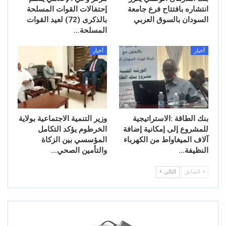
انتشاره بافتتاح فرع جامعة
إحتفالات القوات المسلحة
السودان بالسوق العربي
بالذكرى (72) لعيد القوات
المسلحة…
أخبار
أخبار
بنك الطاقة :الاستراتيجية
وزير التنمية الاجتماعية بولاية
للمشروع إلى إمكانية إضافة
الخرطوم يؤكد التكامل
آلاف الميغاواط من الكهرباء
المؤسسي بين الزكاة
النظيفة…
والتأمين الصحي…
السابق
التالي