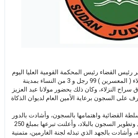
ر رئيس القضاء رئيس المحكمة القومية العليا اليوم
(الأثنين) الإفراج عن عدد 102 من النزلاء ( المعسرين ) 99 رجل و 3 من النساء بمدينة
 سراح النزلاء، وكان ذلك بحضور مولانا عبد العزيز
 على السجون برعاية الأمين العام لديوان الذكاة
ة القضائية واهتمامها بالسجون، وأشادت بالدور
الذي تقوم به إدارة السجون في تأهيل وتطوير السجون بالبلاد، وأعلنت تبرعها بمبلغ 250
، وأشادت بالجهد الذي تبذله لجنة الغارمين، متمنية