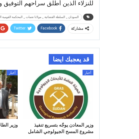
للنزلاء الذين أطلق سراحهم التوفيق وا
السودان _ السلطة القضائية _ مولانا نعمات _ المحكمة القومية ال
Twitter
Facebook
مشاركة
قد يعجبك ايضا
أخبار
أخبار
وزير المعادن يوجّه بتسريع تنفيذ
وزير الطا
مشروع المسح الجيولوجي الشامل