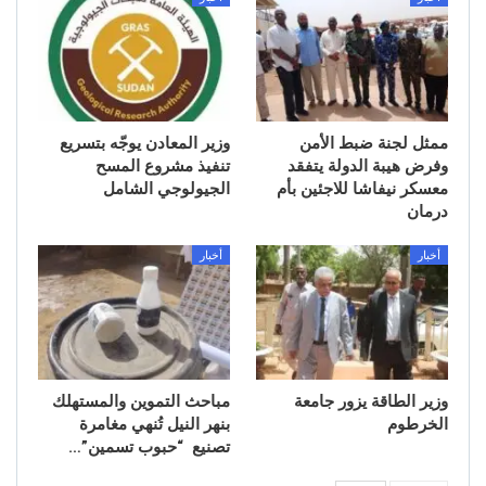
ممثل لجنة ضبط الأمن
وزير المعادن يوجّه بتسريع
وفرض هيبة الدولة يتفقد
تنفيذ مشروع المسح
معسكر نيفاشا للاجئين بأم
الجيولوجي الشامل
درمان
أخبار
أخبار
وزير الطاقة يزور جامعة
مباحث التموين والمستهلك
الخرطوم
بنهر النيل تُنهي مغامرة
تصنيع “حبوب تسمين”…