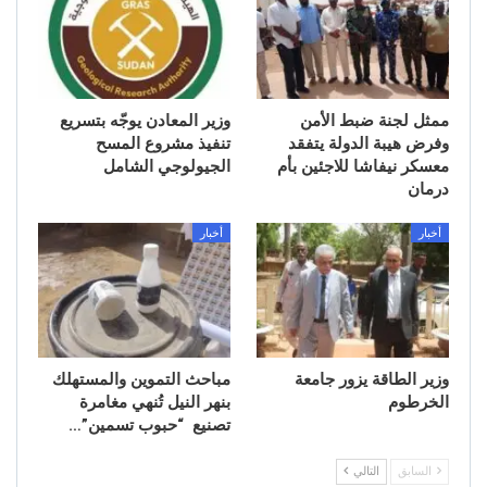
ممثل لجنة ضبط الأمن
وزير المعادن يوجّه بتسريع
وفرض هيبة الدولة يتفقد
تنفيذ مشروع المسح
معسكر نيفاشا للاجئين بأم
الجيولوجي الشامل
درمان
أخبار
أخبار
وزير الطاقة يزور جامعة
مباحث التموين والمستهلك
الخرطوم
بنهر النيل تُنهي مغامرة
تصنيع “حبوب تسمين”…
السابق
التالي