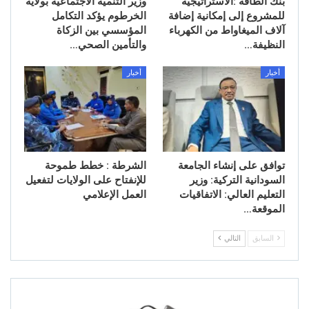
بنك الطاقة :الاستراتيجية
وزير التنمية الاجتماعية بولاية
للمشروع إلى إمكانية إضافة
الخرطوم يؤكد التكامل
آلاف الميغاواط من الكهرباء
المؤسسي بين الزكاة
النظيفة…
والتأمين الصحي…
أخبار
أخبار
توافق على إنشاء الجامعة
الشرطة : خطط طموحة
السودانية التركية: وزير
للإنفتاح على الولايات لتفعيل
التعليم العالي: الاتفاقيات
العمل الإعلامي
الموقعة…
السابق
التالي