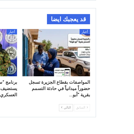
قد يعجبك ايضا
أخبار
أخبار
المواصفات بقطاع الجزيرة تسجل
برنامج “س
حضوراً ميدانياً في حادثة التسمم
يستضيف مد
بقرية “أبو…
العسكري
السابق
التالي