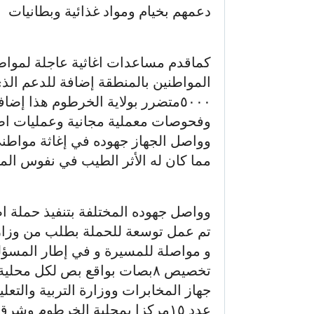
دعمهم بخيام ومواد غذائية وبطانيات
كماقدم مساعدات اغاثية عاجلة لمواط
المواطنين بالمنطقة إضافة للدعم ال
٥٠٠٠متضرر بولاية الخرطوم هذا إض
وفحوصات معملية مجانية وعمليات اصحا
وواصل الجهاز جهوده في إغاثة مواطن
مما كان له الأثر الطيب في نفوس ال
وواصل جهوده المختلفة بتنفيذ حملة اص
تم عمل توسعة للحملة بطلب من وزارة 
و مواصلة للمسيرة و في إطار المسؤلي
تخصيص ٨بصات بواقع بص لكل مح
جهاز المخابرات ووزارة التربية والتعل
عدد ١٥مركزا بمحلية الخرطوم وشرق النيل وامبدةوجبل أولياء وكرري وامدرمان.