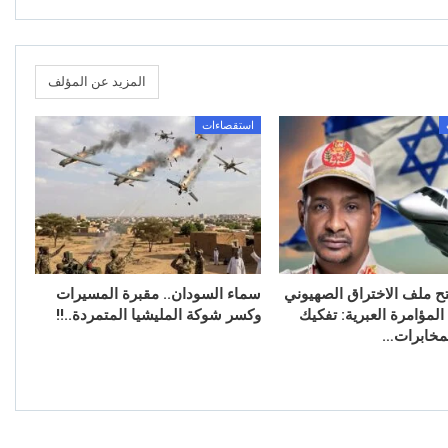
المزيد عن المؤلف
استقصاءات
تح ملف الاختراق الصهيوني
سماء السودان.. مقبرة المسيرات
لمؤامرة العبرية: تفكيك
وكسر شوكة المليشيا المتمردة..!!
مخابرات…