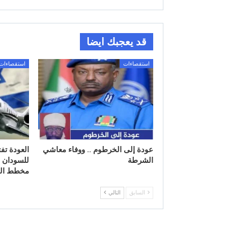
قد يعجبك ايضا
استقصاءات
استقصاءات
عودة إلى الخرطوم .. ووفاء معاشي
العودة تف
الشرطة
للسودان ا
مخطط ال
السابق
التالي