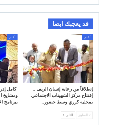
قد يعجبك ايضا
أخبار
أخبار
إنطلاقاً من رعاية إنسان الريف ..
كامل إدري
إفتتاح مركز الشهيناب الاجتماعي
ومشايخ ال
بمحلية كرري وسط حضور…
ببرنامج ا
السابق
التالي