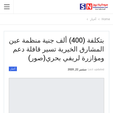
Home
أخبار
بتكلفة (400) ألف جنية منظمة عين
المشارق الخيرية تسير قافلة دعم
ومؤازرة لريفي بحري(صور)
أخبار
Last updated
سبتمبر 22, 2020