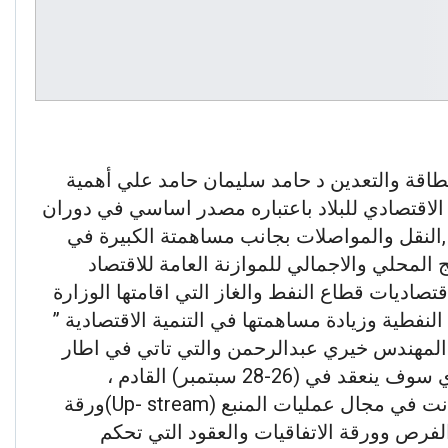
لطاقة والتعدين د حامد سليمان حامد علي أهمية
الاقتصادي للبلاد باعتباره مصدر اساسي في دوران
 ,النقل والمواصلات بجانب مساهمتة الكبيرة في
المحلي والاجمالي للموازنة العامة للاقتصاد
تصاديات قطاع النفط والغاز التي اقامتها الوزارة
النفطية وزيادة مساهمتها في التنمية الاقتصادية ”
 المهندس خيري عبدالرحمن والتي تاتي في اطار
التحضير للمؤتمر الاقتصادي الأول الذي سوف ينعقد في (26-28 سبتمبر) القادم ،
وناقشت الورشة عدة اوراق عمل وكانت في مجال عمليات المنبع (Up- stream)ورقة
لفرص وورقة الاتفاقيات والعقود التي تحكم